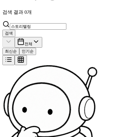
검색 결과
0
개
검색
전체
최신순
인기순