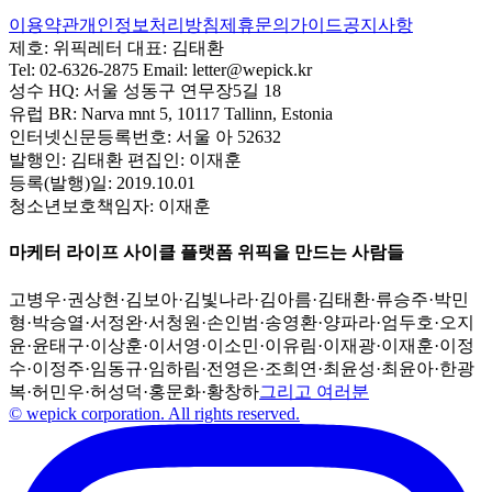
이용약관
개인정보처리방침
제휴문의
가이드
공지사항
제호:
위픽레터
대표:
김태환
Tel:
02-6326-2875
Email:
letter@wepick.kr
성수 HQ:
서울 성동구 연무장5길 18
유럽 BR:
Narva mnt 5, 10117 Tallinn, Estonia
인터넷신문등록번호:
서울 아 52632
발행인:
김태환
편집인:
이재훈
등록(발행)일:
2019.10.01
청소년보호책임자:
이재훈
마케터 라이프 사이클 플랫폼 위픽을 만드는 사람들
고병우
·
권상현
·
김보아
·
김빛나라
·
김아름
·
김태환
·
류승주
·
박민
형
·
박승열
·
서정완
·
서청원
·
손인범
·
송영환
·
양파라
·
엄두호
·
오지
윤
·
윤태구
·
이상훈
·
이서영
·
이소민
·
이유림
·
이재광
·
이재훈
·
이정
수
·
이정주
·
임동규
·
임하림
·
전영은
·
조희연
·
최윤성
·
최윤아
·
한광
복
·
허민우
·
허성덕
·
홍문화
·
황창하
그리고 여러분
© wepick corporation. All rights reserved.