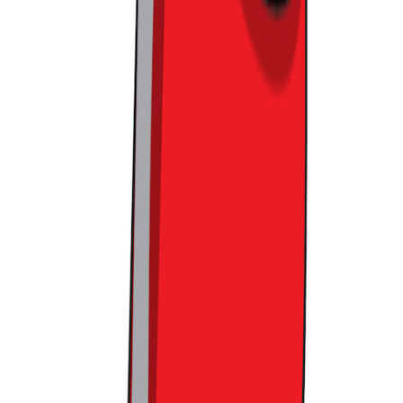
우선 가장 큰 문제는 지나치게 많은 방문객 수를 받아들인 점
이었습니다.
입구부터 과도하게 붐비는 모습은 행사장 내부로
그대로 이어졌고, 대기줄 관리와 동선 설계 역시 미흡하여 혼
란을 가중시켰습니다. 심지어 일부 후기에 따르면 기본적으로
제공해야 할 웰컴 기프트마저 수량 부족으로 인해 받지 못한
경우도 있었다고 하는데요. 이는 고객들에게 실망감을 주기에
충분한 요소였죠.
또한, 공간 활용과 편의성에서도 부족함이 느껴졌습니다.
방
문객들이 음식을 즐길 수 있는 충분한 공간이 확보되지 않았고
요. 이는
특히 공간 자체를 여유에 두어서, 관람을 편하게 만들
었던 컬리뷰티페스타와도 비교되는 부분
이었습니다.
컬리가 지금의 위치에 오른 건 디테일에 집착하다시피 했던
노력 덕분이었습니다. 상품 페이지의 작은 언어 표현부터 배송
경험까지, 고객 입장에서 하나하나 뜯어고친 덕분에 온라인 그
로서리 시장에서 후발주자임에도 불구하고 강자로 자리 잡을
수 있었는데요. 그런 컬리도 성장의 압박 속에서 조금은 조급
해진 것이 아닌가 싶습니다.
성공적인 고객 경험은 단순히 규모를 키우는 것만으로는 만들
어지지 않습니다. 작은 디테일에서 시작해 그것이 하나의 완성