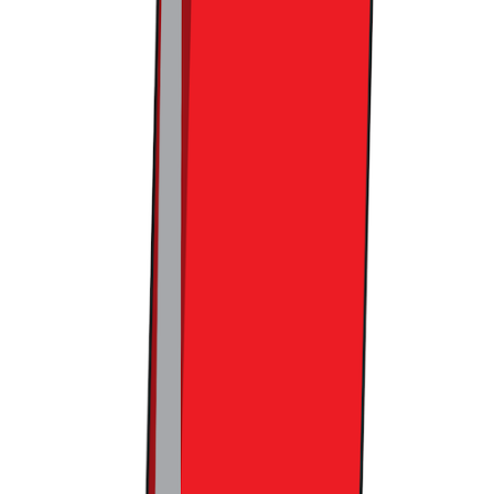
된 경험으로 이어질 때, 비로소 고객들의 마음을 사로잡을 수
있죠. 물론 여전히 컬리푸드페스타는 특별합니다.
기존 미식
박람회와 다르게 고객에게 집중한 행사는 컬리푸드페스타가
거의 유일하기 때문인데요.
컬리가 이번 페스타에서 드러난 아
쉬움을 발판 삼아, 본연의 장점으로 돌아가 더욱 완성도 높은
행사를 선보이며, 푸드 트렌드 전체를 이끌어 나가기를 기대해
보겠습니다.
트렌드라이트는 국내 최대 규모의 커머스 버티컬
뉴스레터로, ‘사고파는 모든 것’에 대한 이야기를
다룹니다. 매주 수요일 아침, 가장 신선한 트렌드를
선별하여, 업계 전문가의 실질적인 인사이트와 함
께 메일함으로 전해 드릴게요.
🥤
트렌드라이트
구독하기 :
https://page.stibee.com/subscriptions/41037?groupIds=269377