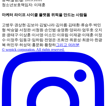
청소년보호책임자:
이재훈
마케터 라이프 사이클 플랫폼 위픽을 만드는 사람들
고병우
·
권상현
·
김보아
·
김빛나라
·
김아름
·
김태환
·
류승주
·
박민
형
·
박승열
·
서정완
·
서청원
·
손인범
·
송영환
·
양파라
·
엄두호
·
오지
윤
·
윤태구
·
이상훈
·
이서영
·
이소민
·
이유림
·
이재광
·
이재훈
·
이정
수
·
이정주
·
임동규
·
임하림
·
전영은
·
조희연
·
최윤성
·
최윤아
·
한광
복
·
허민우
·
허성덕
·
홍문화
·
황창하
그리고 여러분
© wepick corporation. All rights reserved.