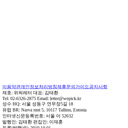
이용약관
개인정보처리방침
제휴문의
가이드
공지사항
제호:
위픽레터
대표:
김태환
Tel:
02-6326-2875
Email:
letter@wepick.kr
성수 HQ:
서울 성동구 연무장5길 18
유럽 BR:
Narva mnt 5, 10117 Tallinn, Estonia
인터넷신문등록번호:
서울 아 52632
발행인:
김태환
편집인:
이재훈
등록(발행)일:
2019.10.01