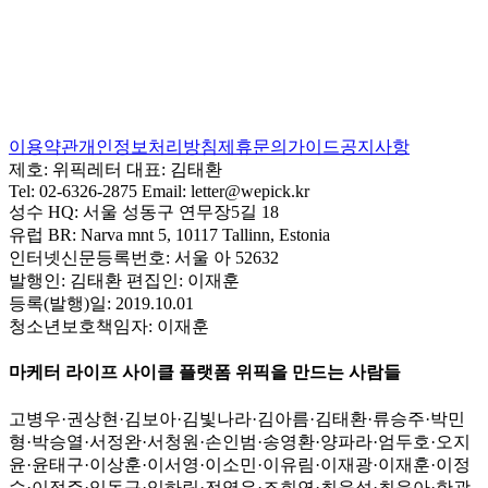
이용약관
개인정보처리방침
제휴문의
가이드
공지사항
제호:
위픽레터
대표:
김태환
Tel:
02-6326-2875
Email:
letter@wepick.kr
성수 HQ:
서울 성동구 연무장5길 18
유럽 BR:
Narva mnt 5, 10117 Tallinn, Estonia
인터넷신문등록번호:
서울 아 52632
발행인:
김태환
편집인:
이재훈
등록(발행)일:
2019.10.01
청소년보호책임자:
이재훈
마케터 라이프 사이클 플랫폼 위픽을 만드는 사람들
고병우
·
권상현
·
김보아
·
김빛나라
·
김아름
·
김태환
·
류승주
·
박민
형
·
박승열
·
서정완
·
서청원
·
손인범
·
송영환
·
양파라
·
엄두호
·
오지
윤
·
윤태구
·
이상훈
·
이서영
·
이소민
·
이유림
·
이재광
·
이재훈
·
이정
수
·
이정주
·
임동규
·
임하림
·
전영은
·
조희연
·
최윤성
·
최윤아
·
한광