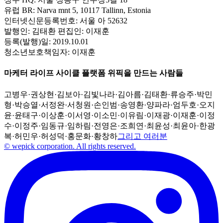
유럽 BR:
Narva mnt 5, 10117 Tallinn, Estonia
인터넷신문등록번호:
서울 아 52632
발행인:
김태환
편집인:
이재훈
등록(발행)일:
2019.10.01
청소년보호책임자:
이재훈
마케터 라이프 사이클 플랫폼 위픽을 만드는 사람들
고병우
·
권상현
·
김보아
·
김빛나라
·
김아름
·
김태환
·
류승주
·
박민
형
·
박승열
·
서정완
·
서청원
·
손인범
·
송영환
·
양파라
·
엄두호
·
오지
윤
·
윤태구
·
이상훈
·
이서영
·
이소민
·
이유림
·
이재광
·
이재훈
·
이정
수
·
이정주
·
임동규
·
임하림
·
전영은
·
조희연
·
최윤성
·
최윤아
·
한광
복
·
허민우
·
허성덕
·
홍문화
·
황창하
그리고 여러분
© wepick corporation. All rights reserved.