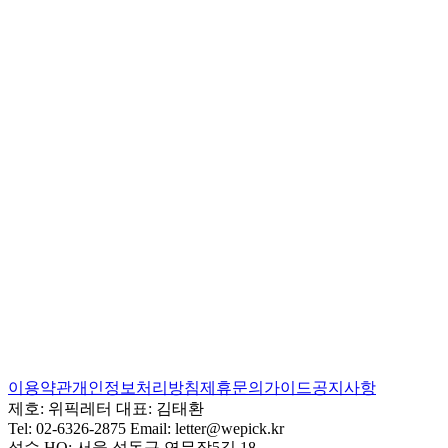
이용약관
개인정보처리방침
제휴문의
가이드
공지사항
제호:
위픽레터
대표:
김태환
Tel:
02-6326-2875
Email:
letter@wepick.kr
성수 HQ:
서울 성동구 연무장5길 18