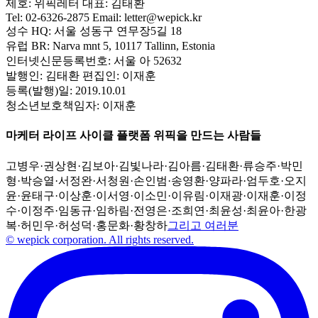
제호:
위픽레터
대표:
김태환
Tel:
02-6326-2875
Email:
letter@wepick.kr
성수 HQ:
서울 성동구 연무장5길 18
유럽 BR:
Narva mnt 5, 10117 Tallinn, Estonia
인터넷신문등록번호:
서울 아 52632
발행인:
김태환
편집인:
이재훈
등록(발행)일:
2019.10.01
청소년보호책임자:
이재훈
마케터 라이프 사이클 플랫폼 위픽을 만드는 사람들
고병우
·
권상현
·
김보아
·
김빛나라
·
김아름
·
김태환
·
류승주
·
박민
형
·
박승열
·
서정완
·
서청원
·
손인범
·
송영환
·
양파라
·
엄두호
·
오지
윤
·
윤태구
·
이상훈
·
이서영
·
이소민
·
이유림
·
이재광
·
이재훈
·
이정
수
·
이정주
·
임동규
·
임하림
·
전영은
·
조희연
·
최윤성
·
최윤아
·
한광
복
·
허민우
·
허성덕
·
홍문화
·
황창하
그리고 여러분
© wepick corporation. All rights reserved.