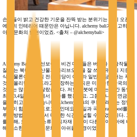
손님들이 밝고 건강한 기운을 잔뜩 받는 분위기는 단지 오픈
에어의 인테리어 때문만은 아닙니다. alchemy bali가 견고히 쌓
아온 문화의 발현이었죠. <출처 – @alchemybali>
Alchemy Bali에서 선보이는 비건 메뉴들은 버섯과 구황작물을
잘 쓰는 북미나 해산물과 올리브오일을 잘 쓰는 유럽의 지중해
식은 물론이고 채식 전문 식당이 아니라 일반 식당에서는 푸른
것만 올리면 샐러드라고 주장하는 아직은 미성숙한 한국의 그
것과는 많은 것이 달랐습니다. 저도 우붓에 머무는 기간 동안
최소 3,4일은 이곳에서 식사를 했는데요. 그쯤 되니 그 연금술
을 익히고 싶어 졌습니다. Alchemy Bali의 쿠킹클래스는 정말
부킹이 힘든 인기 프로그램인데요. 오일과 곡류, raw food를 다
루는 방법들에 대해서 다양한 식견을 넓힐 수 있었습니다. 그
를 통해, 오일과 소스류의 식자재 사용이 다른 동아시아에 비
해 협소한 한국의 식문화가 아쉬울 지경이었죠.