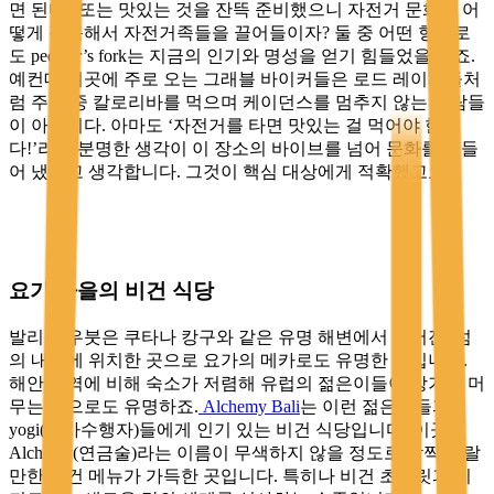
면 된다? 또는 맛있는 것을 잔뜩 준비했으니 자전거 문화를 어
떻게 접목해서 자전거족들을 끌어들이자? 둘 중 어떤 형태로
도 pedaler’s fork는 지금의 인기와 명성을 얻기 힘들었을 테죠.
예컨대 이곳에 주로 오는 그래블 바이커들은 로드 레이서들처
럼 주행 중 칼로리바를 먹으며 케이던스를 멈추지 않는 사람들
이 아닙니다. 아마도 ‘자전거를 타면 맛있는 걸 먹어야 한
다!’라는 분명한 생각이 이 장소의 바이브를 넘어 문화를 만들
어 냈다고 생각합니다. 그것이 핵심 대상에게 적확했고요.
요가 마을의 비건 식당
발리의 우붓은 쿠타나 캉구와 같은 유명 해변에서 떨어진, 섬
의 내부에 위치한 곳으로 요가의 메카로도 유명한 곳입니다.
해안 지역에 비해 숙소가 저렴해 유럽의 젊은이들이 장기간 머
무는 곳으로도 유명하죠.
Alchemy Bali
는 이런 젊은이들과
yogi(요가수행자)들에게 인기 있는 비건 식당입니다. 이곳은
Alchemy(연금술)라는 이름이 무색하지 않을 정도로 깜짝 놀랄
만한 비건 메뉴가 가득한 곳입니다. 특히나 비건 초콜릿과 디