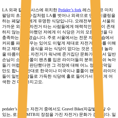
LA 외곽 칼라바사스에 위치한
Pedaler’s fork
레스토랑은 마치
팔당의 초계국수집처럼 LA를 벗어나 외곽으로 먼 사이클링을
하는 페달러들에게 유명한 식당입니다. 오래전부터 왜 서울의
가까운 외곽에 자전거 타는 사람들에게 매력적인 식당이 존재
하지 않는지 의아했던 저에게 이 식당은 거의 모든 조건을 다
충족하는 장소였습니다. 주로 서울에서는 전문 자전거숍에서
커피를 파는 경우는 있어도 이렇게 제대로 자전거 문화를 이해
하고 제대로 된 음식을 파는 식당이 없다는 것은 오히려 놀라
울 따름이었죠. 자전거가 워낙에 준거집단 문화가 강해서 일반
손님이 소위 쫄쫄이 팬츠를 입은 라이더들의 분위기에 쉬 녹아
들기 어렵다고 판단했다면 그 걱정에 대해 어느 정도 끄덕일
만도 합니다. 반대로 한국이나 미국이나 쫄쫄이 팬츠의 라이더
들이 일반 사람들로 가득한 식당에 홀로 들어가서 먹는 게 어
색한 건 마찬가지고요.
pedaler’s fork는 자전거 중에서도 Gravel Bike(자갈밭을 갈 수
있는, 로드와 MTB의 장점을 가진 자전거) 문화가 강합니다. 일