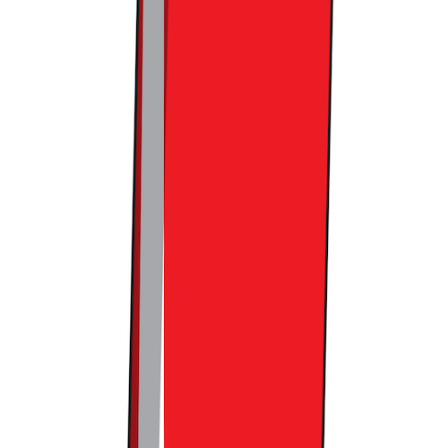
겁니다.
트렌드라이트는 국내 최대 규모의 커머스 버티컬
뉴스레터로, ‘사고파는 모든 것’에 대한 이야기를
다룹니다. 매주 수요일 아침, 가장 신선한 트렌드를
선별하여, 업계 전문가의 실질적인 인사이트와 함
께 메일함으로 전해 드릴게요.
🥤
트렌드라이트
구독하기 :
https://page.stibee.com/subscriptions/41037?groupIds=269377