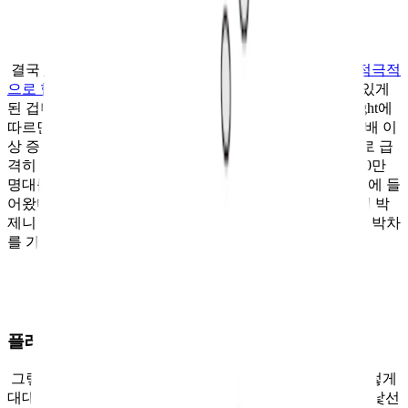
결국
스포티파이는 이를 해결하기 위해 저작권 문제를 적극적
으로 협의
하였고, 마침내 무료 광고 요금제를 도입할 수 있게
된 겁니다. 효과는 즉각적이었습니다. 모바일인덱스 Insight에
따르면, 출시일인 10월 10일 신규 설치 수가 전날 대비 12배 이
상 증가했고, 일간 방문자 수는 30만 명대에서 40만 명대로 급
격히 늘었습니다. 이용자 수 기준 국내 4위인 플로가 일 60만
명대를 유지하고 있으니, 스포티파이도 어느 정도 경쟁권에 들
어왔다고 볼 수 있는데요. 또한, 기안84, 댄서 모니카, 모델 박
제니 등을 기용한 광고 캠페인을 진행하며 사용자 확보에 박차
를 가하고 있습니다.
플레이리스트, 자신 있습니다
그렇다면 후발 주자인 스포티파이는 어떤 자신감으로 이렇게
대대적인 투자를 진행하고 있을까요? 아직 스포티파이가 낯선