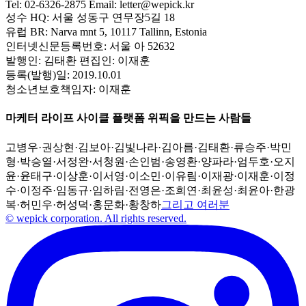
Tel:
02-6326-2875
Email:
letter@wepick.kr
성수 HQ:
서울 성동구 연무장5길 18
유럽 BR:
Narva mnt 5, 10117 Tallinn, Estonia
인터넷신문등록번호:
서울 아 52632
발행인:
김태환
편집인:
이재훈
등록(발행)일:
2019.10.01
청소년보호책임자:
이재훈
마케터 라이프 사이클 플랫폼 위픽을 만드는 사람들
고병우
·
권상현
·
김보아
·
김빛나라
·
김아름
·
김태환
·
류승주
·
박민
형
·
박승열
·
서정완
·
서청원
·
손인범
·
송영환
·
양파라
·
엄두호
·
오지
윤
·
윤태구
·
이상훈
·
이서영
·
이소민
·
이유림
·
이재광
·
이재훈
·
이정
수
·
이정주
·
임동규
·
임하림
·
전영은
·
조희연
·
최윤성
·
최윤아
·
한광
복
·
허민우
·
허성덕
·
홍문화
·
황창하
그리고 여러분
© wepick corporation. All rights reserved.