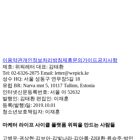
이용약관
개인정보처리방침
제휴문의
가이드
공지사항
제호:
위픽레터
대표:
김태환
Tel:
02-6326-2875
Email:
letter@wepick.kr
성수 HQ:
서울 성동구 연무장5길 18
유럽 BR:
Narva mnt 5, 10117 Tallinn, Estonia
인터넷신문등록번호:
서울 아 52632
발행인:
김태환
편집인:
이재훈
등록(발행)일:
2019.10.01
청소년보호책임자:
이재훈
마케터 라이프 사이클 플랫폼 위픽을 만드는 사람들
고병우
·
권상현
·
김보아
·
김빛나라
·
김아름
·
김태환
·
류승주
·
박민