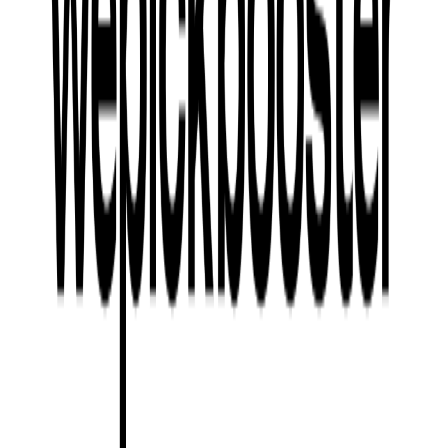
‘진도 대파 크림 크로켓 버거’ 출시 1주년을 기념하여 맥도날
드는 후속 영상을 제작했고, 이를 위해 백만 유튜버 빠더너스
의 ‘문상(훈) 기자’를 섭외했습니다. 이 영상은
맥도날드 제품
이 진도 지역 경제에 미친 영향을 보다 심도 있게 조명
하며, 진
도군수와 지역 주민 인터뷰를 통해 그 성과를 상세히 전달하고
있습니다. 또한, 문상 기자 캐릭터의 유머를 더해 자칫 딱딱할
수 있는 성과 보고를 흥미롭게 풀어냈습니다.
후속 영상
에서는 ‘진도 대파 크림 크로켓 치킨 버거’의 출시를
함께 알리며 매출 증대를 도모했고, 이 영상은 업로드 11일 만
에 100만 뷰를 달성하는 등 강력한 파급력을 발휘했습니다.
4. ‘한국의 맛(Taste of Korea)’ 성과
맥도날드의
‘한국의 맛’ 캠페인은 로코노미 전략이 비즈니스
성장에 효과적으로 적용될 수 있음을 입증한 사례입니다
. 2023
년, 맥도날드는 1조 2920억 원의 매출을 기록하며 사상 최대의