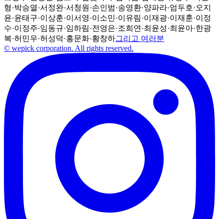
형
·
박승열
·
서정완
·
서청원
·
손인범
·
송영환
·
양파라
·
엄두호
·
오지
윤
·
윤태구
·
이상훈
·
이서영
·
이소민
·
이유림
·
이재광
·
이재훈
·
이정
수
·
이정주
·
임동규
·
임하림
·
전영은
·
조희연
·
최윤성
·
최윤아
·
한광
복
·
허민우
·
허성덕
·
홍문화
·
황창하
그리고 여러분
© wepick corporation. All rights reserved.