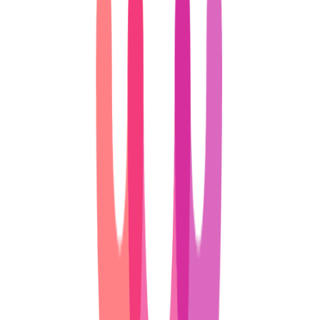
5️⃣ 앞으로의 유통 전망
대부분의 유통업체들이 위기를 겪고 있는 가운데 지금 상황을
보면,
쿠팡, 올리브영, 무신사, 다이소
만이 살아남을 것 같다는
느낌이 듭니다. 모두 메인은 조금씩은 다른데요.
쿠팡
은
온라
인 생필품
,
올리브영
은
오프라인 뷰티
,
무신사
는
온라인 패
션
,
다이소
는
오프라인 생필품
을 주력으로 하죠.
결국 이들 업체들이 성장하기 위해서는
기존 버티컬에서 어디
까지 확장을 할 수 있느냐의 문제
일 것 같아요. 쿠팡은 생필품
외의 카테고리 확장에 힘쓰고 있는데요. 특히 강력한 MD력을
바탕으로 다양한 브랜드 제조사와의 직거래 협상에 집중하고
있어요.