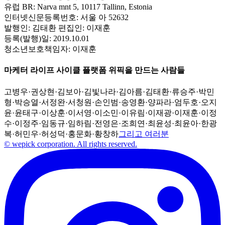
유럽 BR:
Narva mnt 5, 10117 Tallinn, Estonia
인터넷신문등록번호:
서울 아 52632
발행인:
김태환
편집인:
이재훈
등록(발행)일:
2019.10.01
청소년보호책임자:
이재훈
마케터 라이프 사이클 플랫폼 위픽을 만드는 사람들
고병우
·
권상현
·
김보아
·
김빛나라
·
김아름
·
김태환
·
류승주
·
박민
형
·
박승열
·
서정완
·
서청원
·
손인범
·
송영환
·
양파라
·
엄두호
·
오지
윤
·
윤태구
·
이상훈
·
이서영
·
이소민
·
이유림
·
이재광
·
이재훈
·
이정
수
·
이정주
·
임동규
·
임하림
·
전영은
·
조희연
·
최윤성
·
최윤아
·
한광
복
·
허민우
·
허성덕
·
홍문화
·
황창하
그리고 여러분
© wepick corporation. All rights reserved.