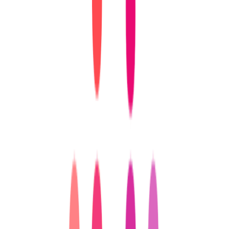
‘올다무’는 온라인과 오프라인을 연결하는
‘O2O 전략’
에서도
성공을 거두고 있습니다. 예를 들어,
올리브영
은
‘오늘드림’
같
은 서비스를 통해 온라인에서 주문한 상품을 오프라인 매장에
서 수령하게 하거나 배송하는 방식을 통해 고객의 쇼핑 편의성
을 극대화해요.
무신사
도
픽업 데스크
를 운영해 고객의 쇼핑
과정을 더욱 효율적으로 만듭니다.
다이소
역시 고객이 근처
매장에서 제품을
픽업
할 수 있도록 해 추가 구매를 유도하고
있어요.
4️⃣ 유통업계의 ‘올다무’ 유치 경쟁
유통업계는 ‘올다무’를 유치하기 위해
임대료 할인
이나
매장
위치 확보
등의 혜택을 주고 있어요. 이런 유치 경쟁은 브랜드
에게는 입점 기회를, 유통업체에게는 안정적인 고객 유입을 보
장해주는 상생 전략으로 작용합니다. 이러한 점에서 ‘올다
무’의 성장은 고객 중심적 마케팅을 바탕으로 유통업체와의
시너지를 강화하며 양측 모두의 성과를 증대시키고 있습니다.