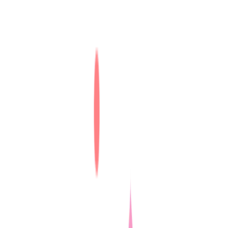
✔ 이들 유통사는 주 고객층 외에도 다양한 연령층의 고객층을
확보했어요.
✔ 온·오프라인 통합 쇼핑 환경을 제공해 편리한 경험을 강화
하고 있어요.
다이소, 고객 엄청 몰리더니…쇼핑몰·마트 할 것 없이 ‘난리’
1️⃣ 소비자 끌어들이는 ‘앵커 테넌트’ 효과
‘앵커 테넌트’
는
대규모의 고객 유입을 유도하는 핵심 점포
를
의미합니다. 스타필드 수원이나 타임빌라스 수원처럼 대형 쇼
핑몰이 ‘올다무’와 같은 브랜드를 입점시키면서 고객이 자연
스럽게 매장을 방문하도록 유도해요. 올리브영과 다이소는 가