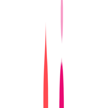
성비와 품질이 검증된 상품들을 판매하며, 무신사는 2030대 젊
은 층의 취향을 반영해 폭넓은 선택지를 제공함으로써 ‘앵커
테넌트’로서의 입지를 확고히 다지고 있습니다.
2️⃣ 다양한 고객층 공략: Z세대에서 4050세대까지
‘올다무’ 브랜드들은 기존에 주력해오던
2030세대
외에도 오
프라인 입점을 통해
4050세대
까지 고객층을 확장하고 있어요.
특히 복합 쇼핑몰 테넌트로 들어가면서 여러 연령대의 고객들
이 이 매장들을 찾아오게 되었죠. 이렇게 다양한 고객층을 공
략할 수 있었던 이유는 브랜드가 제공하는 체험형 매장 운영이
나 편리한 제품 큐레이션 덕분입니다.
3️⃣ 온·오프라인을 아우르는 편리한 쇼핑 경험