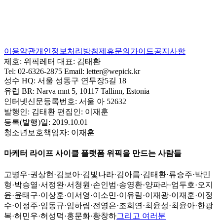
이용약관
개인정보처리방침
제휴문의
가이드
공지사항
제호:
위픽레터
대표:
김태환
Tel:
02-6326-2875
Email:
letter@wepick.kr
성수 HQ:
서울 성동구 연무장5길 18
유럽 BR:
Narva mnt 5, 10117 Tallinn, Estonia
인터넷신문등록번호:
서울 아 52632
발행인:
김태환
편집인:
이재훈
등록(발행)일:
2019.10.01
청소년보호책임자:
이재훈
마케터 라이프 사이클 플랫폼 위픽을 만드는 사람들
고병우
·
권상현
·
김보아
·
김빛나라
·
김아름
·
김태환
·
류승주
·
박민
형
·
박승열
·
서정완
·
서청원
·
손인범
·
송영환
·
양파라
·
엄두호
·
오지
윤
·
윤태구
·
이상훈
·
이서영
·
이소민
·
이유림
·
이재광
·
이재훈
·
이정
수
·
이정주
·
임동규
·
임하림
·
전영은
·
조희연
·
최윤성
·
최윤아
·
한광
복
·
허민우
·
허성덕
·
홍문화
·
황창하
그리고 여러분