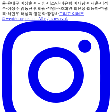
윤
·
윤태구
·
이상훈
·
이서영
·
이소민
·
이유림
·
이재광
·
이재훈
·
이정
수
·
이정주
·
임동규
·
임하림
·
전영은
·
조희연
·
최윤성
·
최윤아
·
한광
복
·
허민우
·
허성덕
·
홍문화
·
황창하
그리고 여러분
© wepick corporation. All rights reserved.