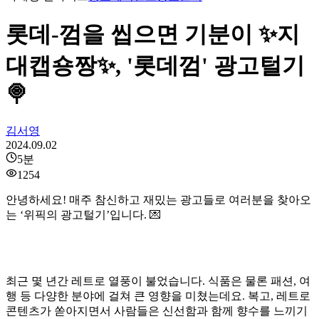
롯데-껌을 씹으면 기분이 ✨지
대캡숑짱✨, '롯데껌' 광고털기
🍭
김서영
2024.09.02
5
분
1254
안녕하세요! 매주 참신하고 재밌는 광고들로 여러분을 찾아오
는 ‘위픽의 광고털기’입니다. 💌
최근 몇 년간 레트로 열풍이 불었습니다. 식품은 물론 패션, 여
행 등 다양한 분야에 걸쳐 큰 영향을 미쳤는데요. 복고, 레트로
콘텐츠가 쏟아지면서 사람들은 신선함과 함께 향수를 느끼기