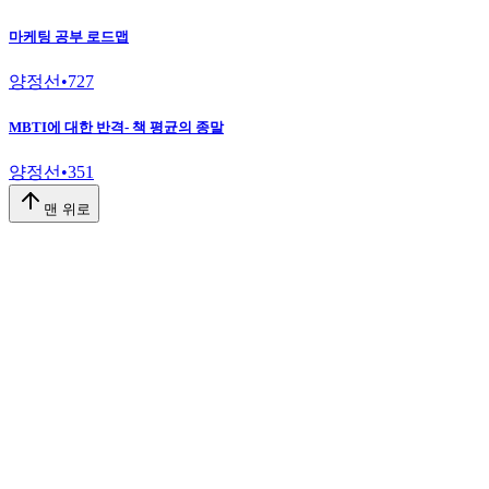
마케팅 공부 로드맵
양정선
•
727
MBTI에 대한 반격- 책 평균의 종말
양정선
•
351
맨 위로