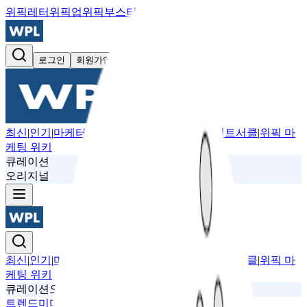
위픽레터
위픽업
위픽부스터
로그인
회원가입
최신
|
인기
|
마케터프로필
|
뉴스레터
|
위픽 인사이트서클
|
위픽 마
케팅 위키
큐레이션
오리지널
최신
|
인기
|
마케터프로필
|
뉴스레터
|
위픽 인사이트서클
|
위픽 마
케팅 위키
큐레이션
오리지널
트렌드
미디어
광고
O2O