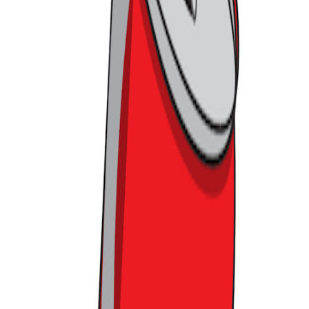
커피챗
'사고 파는 모든 것'에 대한 이야기를 다루는 커머스 버티컬 뉴
스레터
작가의 다른글
트레이더 조는 홈플러스와 차원이 달라
트렌드라이트
•
19
백화점·편의점·알람 앱까지 아이돌을 찾는 이유
트렌드라이트
•
14
갤러리아와 아워홈이 로봇 회사와 묶인 이유
트렌드라이트
•
16
맨 위로