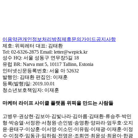
이용약관
개인정보처리방침
제휴문의
가이드
공지사항
제호:
위픽레터
대표:
김태환
Tel:
02-6326-2875
Email:
letter@wepick.kr
성수 HQ:
서울 성동구 연무장5길 18
유럽 BR:
Narva mnt 5, 10117 Tallinn, Estonia
인터넷신문등록번호:
서울 아 52632
발행인:
김태환
편집인:
이재훈
등록(발행)일:
2019.10.01
청소년보호책임자:
이재훈
마케터 라이프 사이클 플랫폼 위픽을 만드는 사람들
고병우
·
권상현
·
김보아
·
김빛나라
·
김아름
·
김태환
·
류승주
·
박민
형
·
박승열
·
서정완
·
서청원
·
손인범
·
송영환
·
양파라
·
엄두호
·
오지
윤
·
윤태구
·
이상훈
·
이서영
·
이소민
·
이유림
·
이재광
·
이재훈
·
이정
수
·
이정주
·
임동규
·
임하림
·
전영은
·
조희연
·
최윤성
·
최윤아
·
한광