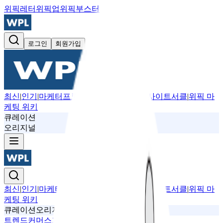
위픽레터
위픽업
위픽부스터
로그인
회원가입
최신
|
인기
|
마케터프로필
|
뉴스레터
|
위픽 인사이트서클
|
위픽 마
케팅 위키
큐레이션
오리지널
최신
|
인기
|
마케터프로필
|
뉴스레터
|
위픽 인사이트서클
|
위픽 마
케팅 위키
큐레이션
오리지널
트렌드
커머스
기획