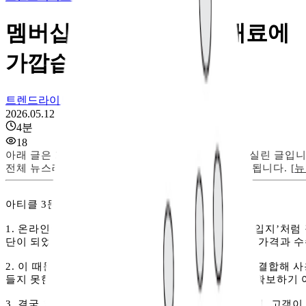
멤버십 적립, 사실은 임대료에
가깝습니다
트렌드라이트
2026.05.12
4
분
18
아래 글은 2026년 05월 06일에 발행된 뉴스레터에 실린 글입니
전체 뉴스레터를 보시려면 옆의 링크를 클릭하시면 됩니다. [
뉴
아티클 3문장 요약
1. 온라인에서는 멤버십 적립률이 오프라인의 ‘좋은 입지’처럼
단이 되었지만, 그만큼 비용 부담이 커 장기적으로는 가격과 
2. 이 때문에 쿠팡이나 네이버처럼 물류·콘텐츠 등과 결합해 
들지 못한다면, 적립만으로는 지속 가능한 경쟁력을 확보하기 
3. 결국 앞으로의 경쟁은 단순한 할인이나 적립을 넘어, 고객이