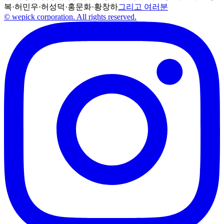
복
·
허민우
·
허성덕
·
홍문화
·
황창하
그리고 여러분
© wepick corporation. All rights reserved.