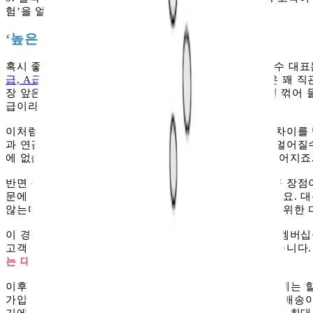
험’을 얼마나 만들어낼 수 있느냐에 달려 있습니다.
‘높은 적립률 = 좋은 입지’입니다
혹시 좋은 입지의 기준을 아시나요? 글로우서울의 유정수 대
급, A급, B급, C급으로 나눠 설명
한 바 있습니다. 기준은 꽤 
장 앞은 S급, 이와 자연스럽게 연결된 동선은 A급, 한 번 꺾어 
급이라는 식입니다.
이처럼 입지의 급을 구분하는 이유는 결국 유동 인구의 차이를
과 연결된 곳일수록 자연스럽게 사람이 몰리고, 반대로 멀어질
에 없습니다. 그리고 이 차이는 그대로 매출의 차이로 이어지죠
반면 온라인은 이러한 입지에서 자유롭다는 점이 가장 큰 장점
문에 고객은 언제든지 다른 플랫폼으로 이동할 수 있었고요. 
않는다는 한계가 있었습니다. 그래서 트래픽을 확보하기 위한 
이 경쟁 구도를 바꾼 것이 쿠팡이었습니다. 쿠팡은 와우 멤버
고객이 필요할 때 가장 먼저 찾는 플랫폼으로 자리 잡았습니다
는 대신, 멤버십으로 만들어낸 셈입니다.
이후 경쟁자들도 멤버십을 도입하기 시작했습니다. 초기에는 
가입자에게 쿠폰을 제공하는 방식이었는데요. 이는 무료 배송
기에는 부족했습니다. 그나마 의미 있는 성과를 낸 사례는 최대