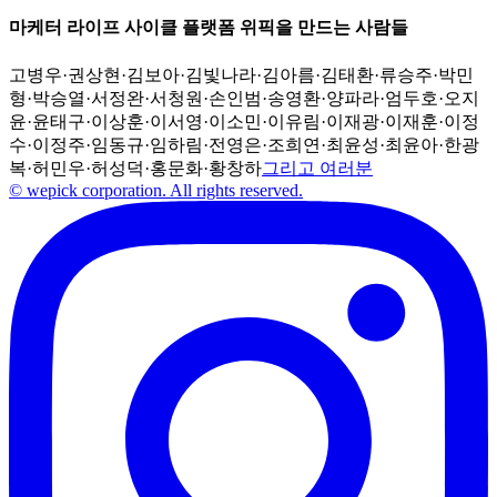
마케터 라이프 사이클 플랫폼 위픽을 만드는 사람들
고병우
·
권상현
·
김보아
·
김빛나라
·
김아름
·
김태환
·
류승주
·
박민
형
·
박승열
·
서정완
·
서청원
·
손인범
·
송영환
·
양파라
·
엄두호
·
오지
윤
·
윤태구
·
이상훈
·
이서영
·
이소민
·
이유림
·
이재광
·
이재훈
·
이정
수
·
이정주
·
임동규
·
임하림
·
전영은
·
조희연
·
최윤성
·
최윤아
·
한광
복
·
허민우
·
허성덕
·
홍문화
·
황창하
그리고 여러분
© wepick corporation. All rights reserved.