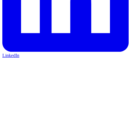
LinkedIn