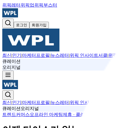
위픽레터
위픽업
위픽부스터
로그인
회원가입
최신
|
인기
|
마케터프로필
|
뉴스레터
|
위픽 인사이트서클
|
위픽 마케
큐레이션
오리지널
최신
|
인기
|
마케터프로필
|
뉴스레터
|
위픽 인사이트서클
|
위픽 마케
큐레이션
오리지널
트렌드
커머스
오프라인 마케팅
제휴 · 콜라보