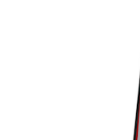
과를 만들어줄 가
관건은 얼마나
다만 이번 협업이
매장을 늘려 더 
전히 온라인 중심
그리고 그 과정에
주로 입점해 왔던
된 형태로 들어갈
가 훨씬 중요해질
최근
다이소는 다
번에는 조금 다른
꼭 필요한 생활용
문이죠.
결국 이번 협업의
화할 수 있느냐에