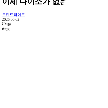
이제 다이소가 없는 동네는 존
트렌드라이트
2026.06.02
4
분
23
아래 글은 2026
전체 뉴스레터를 
아티클 3문장 요
1. 다이소는 농
하게 되었고, 이
2. 특히 이번 
일부로 편입될 수
되찾아오는 계기가
3. 다만 성공의
압축하고 최적화할
하나로마트, 