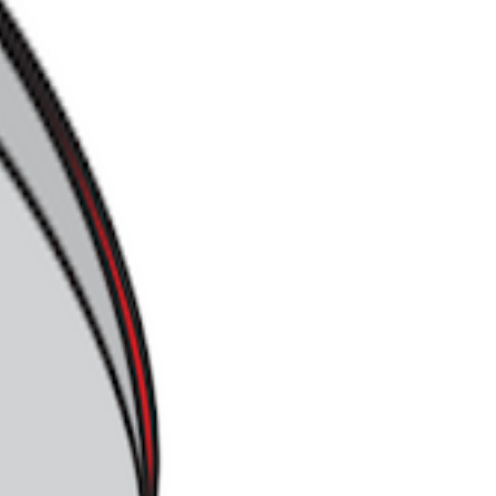
 서울에서 시작해
이죠. 유통 산업
중요한 경쟁 포인
히 넓혀왔고, 최
로 보일 수도 있지
할 수 있다는 계
 새로운 점포를 열
협업을 통해 다이소
하나로마트와 결합
.
역 생활 인프라의
어 금융과 커뮤니
다면, 고객 입장에
다시 가져오는 계기
 않다는 점에서,
별도의 대규모 물류
 상당한 시너지 효