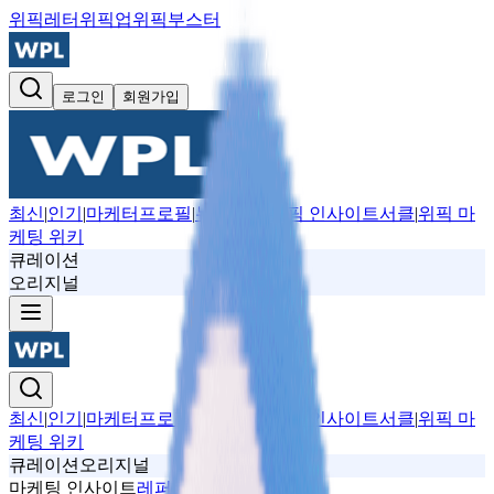
위픽레터
위픽업
위픽부스터
로그인
회원가입
최신
|
인기
|
마케터프로필
|
뉴스레터
|
위픽 인사이트서클
|
위픽 마
케팅 위키
큐레이션
오리지널
최신
|
인기
|
마케터프로필
|
뉴스레터
|
위픽 인사이트서클
|
위픽 마
케팅 위키
큐레이션
오리지널
마케팅 인사이트
레퍼런스
디자인