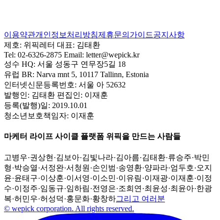
이용약관
개인정보처리방침
제휴문의
가이드
공지사항
제호:
위픽레터
대표:
김태환
Tel:
02-6326-2875
Email:
letter@wepick.kr
성수 HQ:
서울 성동구 연무장5길 18
유럽 BR:
Narva mnt 5, 10117 Tallinn, Estonia
인터넷신문등록번호:
서울 아 52632
발행인:
김태환
편집인:
이재훈
등록(발행)일:
2019.10.01
청소년보호책임자:
이재훈
마케터 라이프 사이클 플랫폼 위픽을 만드는 사람들
고병우
·
권상현
·
김보아
·
김빛나라
·
김아름
·
김태환
·
류승주
·
박민
형
·
박승열
·
서정완
·
서청원
·
손인범
·
송영환
·
양파라
·
엄두호
·
오지
윤
·
윤태구
·
이상훈
·
이서영
·
이소민
·
이유림
·
이재광
·
이재훈
·
이정
수
·
이정주
·
임동규
·
임하림
·
전영은
·
조희연
·
최윤성
·
최윤아
·
한광
복
·
허민우
·
허성덕
·
홍문화
·
황창하
그리고 여러분
© wepick corporation. All rights reserved.