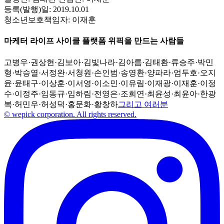
등록(발행)일:
2019.10.01
청소년보호책임자:
이재훈
마케터 라이프 사이클 플랫폼 위픽을 만드는 사람들
고병우
·
권상현
·
김보아
·
김빛나라
·
김아름
·
김태환
·
류승주
·
박민
형
·
박승열
·
서정완
·
서청원
·
손인범
·
송영환
·
양파라
·
엄두호
·
오지
윤
·
윤태구
·
이상훈
·
이서영
·
이소민
·
이유림
·
이재광
·
이재훈
·
이정
수
·
이정주
·
임동규
·
임하림
·
전영은
·
조희연
·
최윤성
·
최윤아
·
한광
복
·
허민우
·
허성덕
·
홍문화
·
황창하
그리고 여러분
© wepick corporation. All rights reserved.