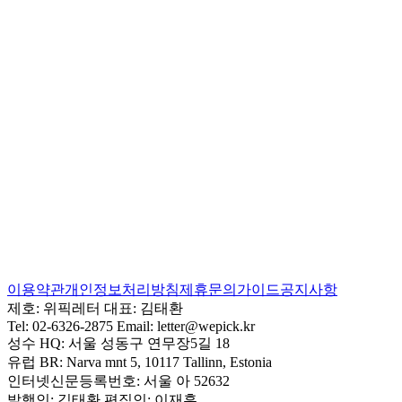
이용약관
개인정보처리방침
제휴문의
가이드
공지사항
제호:
위픽레터
대표:
김태환
Tel:
02-6326-2875
Email:
letter@wepick.kr
성수 HQ:
서울 성동구 연무장5길 18
유럽 BR:
Narva mnt 5, 10117 Tallinn, Estonia
인터넷신문등록번호:
서울 아 52632
발행인:
김태환
편집인:
이재훈