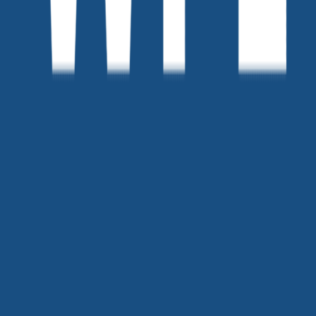
[vol.257] 샤오홍슈는 왜 인스타처럼 하면 안 될까?
위픽레터
•
154
[vol.256] 매일 올리는데 우리 회사 계정에만 댓글이 없는 이유
위픽레터
•
106
위픽 인사이트서클 vol.5 Q&A 세션 모음
위픽레터
•
38
맨 위로