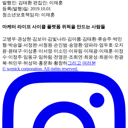
발행인:
김태환
편집인:
이재훈
등록(발행)일:
2019.10.01
청소년보호책임자:
이재훈
마케터 라이프 사이클 플랫폼 위픽을 만드는 사람들
고병우
·
권상현
·
김보아
·
김빛나라
·
김아름
·
김태환
·
류승주
·
박민
형
·
박승열
·
서정완
·
서청원
·
손인범
·
송영환
·
양파라
·
엄두호
·
오지
윤
·
윤태구
·
이상훈
·
이서영
·
이소민
·
이유림
·
이재광
·
이재훈
·
이정
수
·
이정주
·
임동규
·
임하림
·
전영은
·
조희연
·
최윤성
·
최윤아
·
한광
복
·
허민우
·
허성덕
·
홍문화
·
황창하
그리고 여러분
© wepick corporation. All rights reserved.