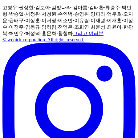
고병우
·
권상현
·
김보아
·
김빛나라
·
김아름
·
김태환
·
류승주
·
박민
형
·
박승열
·
서정완
·
서청원
·
손인범
·
송영환
·
양파라
·
엄두호
·
오지
윤
·
윤태구
·
이상훈
·
이서영
·
이소민
·
이유림
·
이재광
·
이재훈
·
이정
수
·
이정주
·
임동규
·
임하림
·
전영은
·
조희연
·
최윤성
·
최윤아
·
한광
복
·
허민우
·
허성덕
·
홍문화
·
황창하
그리고 여러분
© wepick corporation. All rights reserved.