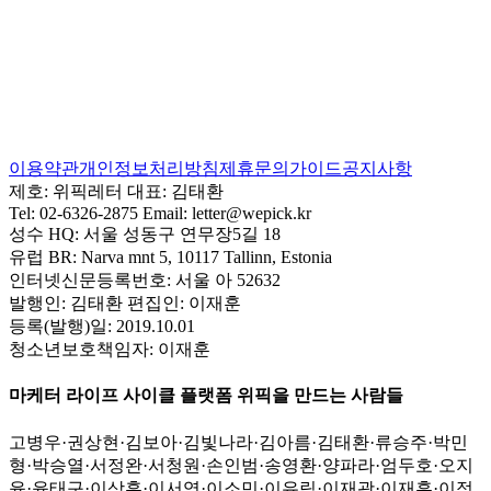
이용약관
개인정보처리방침
제휴문의
가이드
공지사항
제호:
위픽레터
대표:
김태환
Tel:
02-6326-2875
Email:
letter@wepick.kr
성수 HQ:
서울 성동구 연무장5길 18
유럽 BR:
Narva mnt 5, 10117 Tallinn, Estonia
인터넷신문등록번호:
서울 아 52632
발행인:
김태환
편집인:
이재훈
등록(발행)일:
2019.10.01
청소년보호책임자:
이재훈
마케터 라이프 사이클 플랫폼 위픽을 만드는 사람들
고병우
·
권상현
·
김보아
·
김빛나라
·
김아름
·
김태환
·
류승주
·
박민
형
·
박승열
·
서정완
·
서청원
·
손인범
·
송영환
·
양파라
·
엄두호
·
오지
윤
·
윤태구
·
이상훈
·
이서영
·
이소민
·
이유림
·
이재광
·
이재훈
·
이정