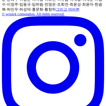
수
·
이정주
·
임동규
·
임하림
·
전영은
·
조희연
·
최윤성
·
최윤아
·
한광
복
·
허민우
·
허성덕
·
홍문화
·
황창하
그리고 여러분
© wepick corporation. All rights reserved.