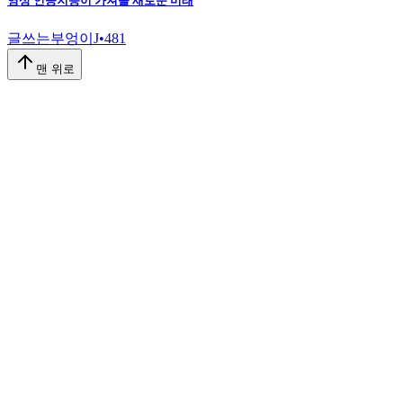
영상 인공지능이 가져올 새로운 미래
글쓰는부엉이J
•
481
맨 위로