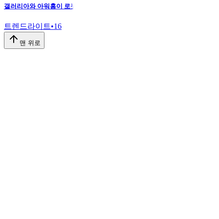
갤러리아와 아워홈이 로봇 회사와 묶인 이유
트렌드라이트
•
16
맨 위로