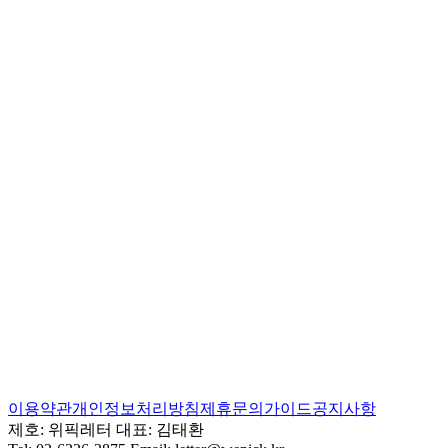
이용약관
개인정보처리방침
제휴문의
가이드
공지사항
제호:
위픽레터
대표:
김태환