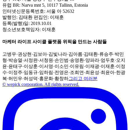
유럽 BR:
Narva mnt 5, 10117 Tallinn, Estonia
인터넷신문등록번호:
서울 아 52632
발행인:
김태환
편집인:
이재훈
등록(발행)일:
2019.10.01
청소년보호책임자:
이재훈
마케터 라이프 사이클 플랫폼 위픽을 만드는 사람들
고병우
·
권상현
·
김보아
·
김빛나라
·
김아름
·
김태환
·
류승주
·
박민
형
·
박승열
·
서정완
·
서청원
·
손인범
·
송영환
·
양파라
·
엄두호
·
오지
윤
·
윤태구
·
이상훈
·
이서영
·
이소민
·
이유림
·
이재광
·
이재훈
·
이정
수
·
이정주
·
임동규
·
임하림
·
전영은
·
조희연
·
최윤성
·
최윤아
·
한광
복
·
허민우
·
허성덕
·
홍문화
·
황창하
그리고 여러분
© wepick corporation. All rights reserved.