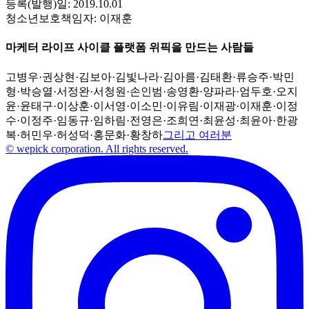
등록(발행)일:
2019.10.01
청소년보호책임자:
이재훈
마케터 라이프 사이클 플랫폼 위픽을 만드는 사람들
고병우
·
권상현
·
김보아
·
김빛나라
·
김아름
·
김태환
·
류승주
·
박민
형
·
박승열
·
서정완
·
서청원
·
손인범
·
송영환
·
양파라
·
엄두호
·
오지
윤
·
윤태구
·
이상훈
·
이서영
·
이소민
·
이유림
·
이재광
·
이재훈
·
이정
수
·
이정주
·
임동규
·
임하림
·
전영은
·
조희연
·
최윤성
·
최윤아
·
한광
복
·
허민우
·
허성덕
·
홍문화
·
황창하
그리고 여러분
© wepick corporation. All rights reserved.