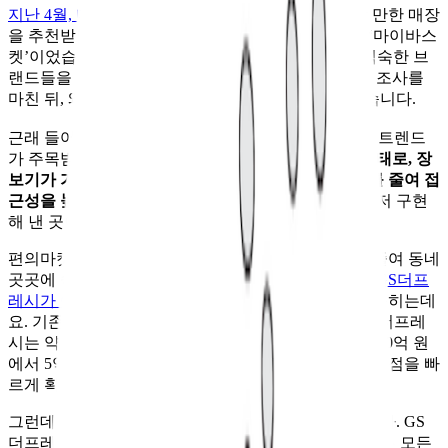
지난 4월, 마뗑킴 취재
차 도쿄 출장을 앞두고 견학할 만한 매장
을 추천받았을 때, 가장 먼저 등장한 이름 중 하나가 ‘마이바스
켓’이었습니다. 다이소, 세븐일레븐, 돈키호테처럼 익숙한 브
랜드들을 제치고 나온 낯선 이름이었죠. 하지만 사전 조사를
마친 뒤, 왜 이곳이 추천됐는지 바로 이해할 수 있었습니다.
근래 들어 한국에서도 ‘편의마켓’이라는 새로운 유통 트렌드
가 주목받고 있죠.
이는 편의점과 슈퍼마켓의 중간 형태로, 장
보기가 가능한 상품 구성은 유지하면서도 점포 규모를 줄여 접
근성을 높인 모델인데요.
일본에서 이 개념을 가장 먼저 구현
해 낸 곳이 바로 마이바스켓이었던 겁니다.
편의마켓은 슈퍼처럼 다양한 상품을 갖추되, 면적을 줄여 동네
곳곳에 쉽게 들어설 수 있는 포맷입니다. 한국에서는
GS더프
레시가 이 모델을 가장 성공적으로 안착시킨 사례
로 꼽히는데
요. 기존 슈퍼마켓이 1~200평 규모였던 것에 비해, GS더프레
시는 약 70평 매장을 표준화하며 초기 투자 비용을 3~40억 원
에서 5억 원 수준까지 낮췄습니다. 이 전략을 통해 가맹점을 빠
르게 확보하고 매장 수를 늘릴 수 있었고요.
그런데 마이바스켓은 전혀 다른 방식으로 접근했습니다. GS
더프레시가 가맹을 기반으로 확장했다면, 마이바스켓은 모든