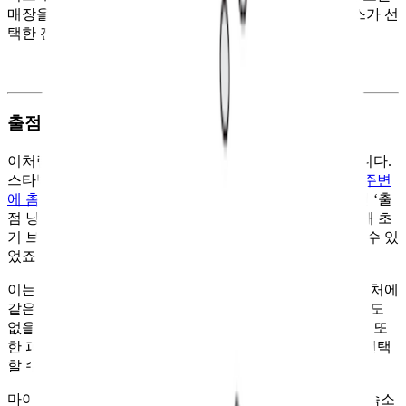
매장을 직영으로 운영한 겁니다. 마치 한국에서 스타벅스가 선
택한 전략처럼요.
출점 낭비? 현명한 선택이었습니다
이처럼 마이바스켓은 스타벅스와 비슷한 면모가 많았습니다.
스타벅스는 국내 진출 당시
주요 상권에 매장을 연 뒤 그 주변
에 촘촘히 추가 출점을 하는 전략
을 취했습니다. 일각에선 ‘출
점 낭비’라는 비판이 나오기도 했지만요. 하지만 이를 통해 초
기 브랜드 존재감을 키워 현재 1위 커피 프랜차이즈가 될 수 있
었죠.
이는 사실 가맹점 모델에서 불가능한 전략입니다. 바로 근처에
같은 브랜드 매장이 생기는 걸 반길 가맹점주는 그 어디에도
없을 테니까요. 더욱이 국내에는 출점 제한이 있었는데 이 또
한 피해 갈 수 있었는데, 전체 직영점으로 운영한 덕분에 선택
할 수 있던 전략들이었죠.
마이바스켓도 이와 비슷했습니다. 일례로 일본에 머무른 숙소