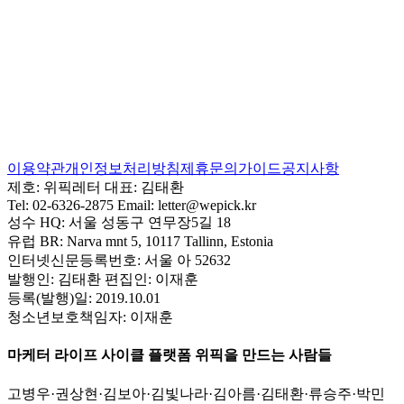
이용약관
개인정보처리방침
제휴문의
가이드
공지사항
제호:
위픽레터
대표:
김태환
Tel:
02-6326-2875
Email:
letter@wepick.kr
성수 HQ:
서울 성동구 연무장5길 18
유럽 BR:
Narva mnt 5, 10117 Tallinn, Estonia
인터넷신문등록번호:
서울 아 52632
발행인:
김태환
편집인:
이재훈
등록(발행)일:
2019.10.01
청소년보호책임자:
이재훈
마케터 라이프 사이클 플랫폼 위픽을 만드는 사람들
고병우
·
권상현
·
김보아
·
김빛나라
·
김아름
·
김태환
·
류승주
·
박민