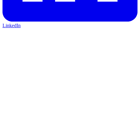
LinkedIn