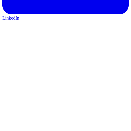
LinkedIn