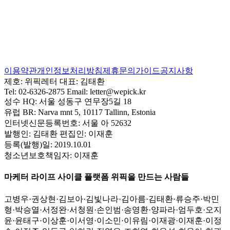
이용약관
개인정보처리방침
제휴문의
가이드
공지사항
제호:
위픽레터
대표:
김태환
Tel:
02-6326-2875
Email:
letter@wepick.kr
성수 HQ:
서울 성동구 연무장5길 18
유럽 BR:
Narva mnt 5, 10117 Tallinn, Estonia
인터넷신문등록번호:
서울 아 52632
발행인:
김태환
편집인:
이재훈
등록(발행)일:
2019.10.01
청소년보호책임자:
이재훈
마케터 라이프 사이클 플랫폼 위픽을 만드는 사람들
고병우
·
권상현
·
김보아
·
김빛나라
·
김아름
·
김태환
·
류승주
·
박민
형
·
박승열
·
서정완
·
서청원
·
손인범
·
송영환
·
양파라
·
엄두호
·
오지
윤
·
윤태구
·
이상훈
·
이서영
·
이소민
·
이유림
·
이재광
·
이재훈
·
이정