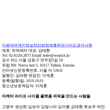
이용약관
개인정보처리방침
제휴문의
가이드
공지사항
제호:
위픽레터
대표:
김태환
Tel:
02-6326-2875
Email:
letter@wepick.kr
성수 HQ:
서울 성동구 연무장5길 18
유럽 BR:
Narva mnt 5, 10117 Tallinn, Estonia
인터넷신문등록번호:
서울 아 52632
발행인:
김태환
편집인:
이재훈
등록(발행)일:
2019.10.01
청소년보호책임자:
이재훈
마케터 라이프 사이클 플랫폼 위픽을 만드는 사람들
고병우
·
권상현
·
김보아
·
김빛나라
·
김아름
·
김태환
·
류승주
·
박민