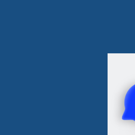
💌 열람율이 98%에 달하는 O
위픽레터
2022.11.09
9
분
17