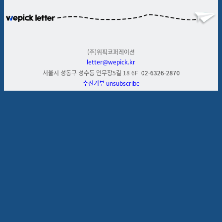
(주)위픽코퍼레이션
letter@wepick.kr
서울시 성동구 성수동 연무장
5
길
18 6F
02-6326-2870
수신거부
unsubscribe
댓글을 불러오는 중...
맞춤 채용 정보
함께 보면 좋은 관련 콘텐츠