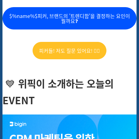
$%name%$피커, 브랜드의 '트렌디함'을 결정하는 요인이
뭘까요❓
피커들! 저도 질문 있어요! 🙋‍♀️
💙
위픽이 소개하는 오늘의
EVENT