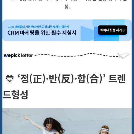
함.
💙
‘정(正)·반(反)·합(合)’ 트렌
드형성