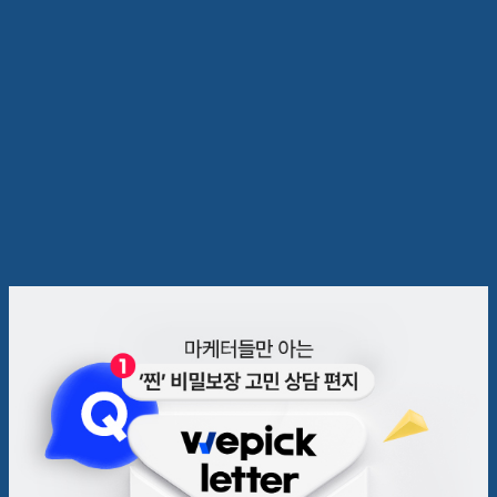
💌 마케터에게 '경험'이란 어떤
의미일까?
위픽레터
2023.01.25
7
분
50