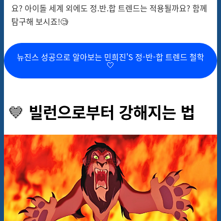
요? 아이돌 세계 외에도 정.반.합 트렌드는 적용될까요? 함께
탐구해 보시죠!🧐
뉴진스 성공으로 알아보는 민희진'S 정-반-합 트렌드 철학
🤍
💙
빌런으로부터 강해지는 법