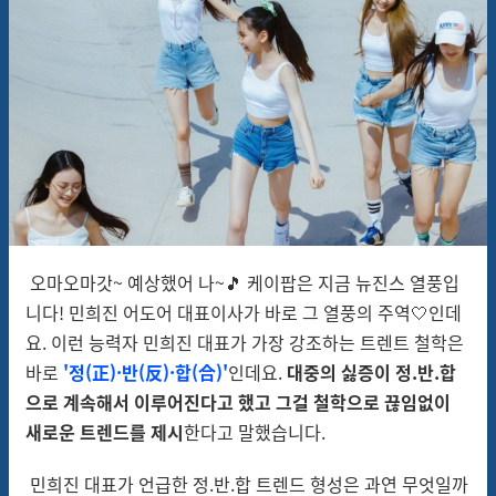
오마오마갓~ 예상했어 나~🎵 케이팝은 지금 뉴진스 열풍입
니다! 민희진 어도어 대표이사가 바로 그 열풍의 주역🤍인데
요. 이런 능력자 민희진 대표가 가장 강조하는 트렌트 철학은
바로
'정(正)·반(反)·합(合)'
인데요.
대중의 싫증이 정.반.합
으로 계속해서 이루어진다고 했고 그걸 철학으로 끊임없이
새로운 트렌드를 제시
한다고 말했습니다.
민희진 대표가 언급한 정.반.합 트렌드 형성은 과연 무엇일까