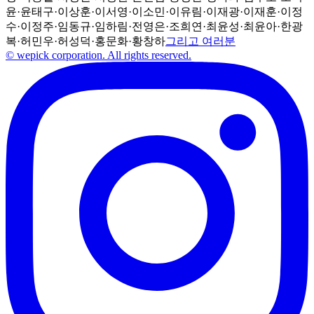
윤
·
윤태구
·
이상훈
·
이서영
·
이소민
·
이유림
·
이재광
·
이재훈
·
이정
수
·
이정주
·
임동규
·
임하림
·
전영은
·
조희연
·
최윤성
·
최윤아
·
한광
복
·
허민우
·
허성덕
·
홍문화
·
황창하
그리고 여러분
© wepick corporation. All rights reserved.