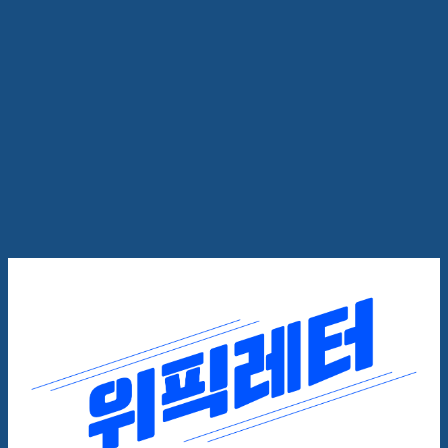
🔫$%name%$, 마케팅 무기 묻
고 더블로 간다~
위픽레터
2023.10.12
4
분
4