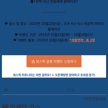
롱!
위픽 러너 분들에게 찰떡이죠?
--------------------
🧡 일시 및 장소 : 2023년 10월22일(일) , 오후 4시~6시 역삼역 마이리
틀케이브
🧡 이벤트 기간 : 2023년 10월12일(목) ~ 10월18일(수)
🧡 이벤트 발표 : 2023년 10월19일(목)
*개별연락, 총 2명
📩 워스픽 살롱 이벤트 신청하기
워스픽 커뮤니티는 어떤 걸까요?
l
오픈채팅방 참여하고 초대권 받기!
🏃
💦
🏁
* 1구간 진입 완료
🚧 마케터 코스