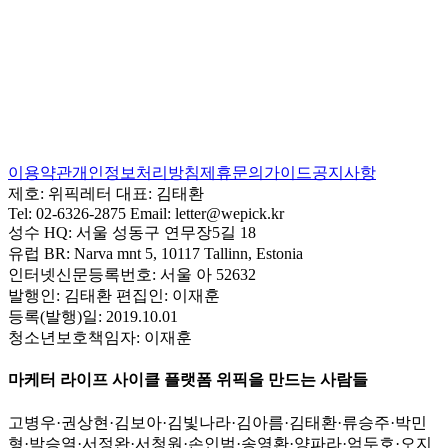
이용약관
개인정보처리방침
제휴문의
가이드
공지사항
제호:
위픽레터
대표:
김태환
Tel:
02-6326-2875
Email:
letter@wepick.kr
성수 HQ:
서울 성동구 연무장5길 18
유럽 BR:
Narva mnt 5, 10117 Tallinn, Estonia
인터넷신문등록번호:
서울 아 52632
발행인:
김태환
편집인:
이재훈
등록(발행)일:
2019.10.01
청소년보호책임자:
이재훈
마케터 라이프 사이클 플랫폼 위픽을 만드는 사람들
고병우
·
권상현
·
김보아
·
김빛나라
·
김아름
·
김태환
·
류승주
·
박민
형
·
박승열
·
서정완
·
서청원
·
손인범
·
송영환
·
양파라
·
엄두호
·
오지