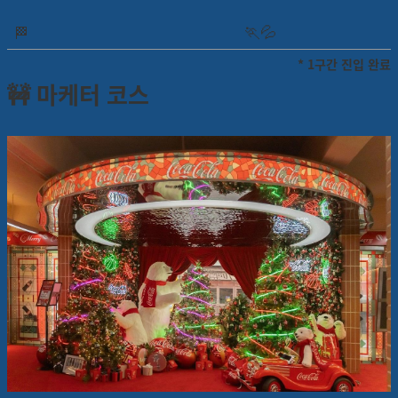
🏃
💦
🏁
* 1구간 진입 완료
🚧 마케터 코스