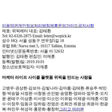
이용약관
개인정보처리방침
제휴문의
가이드
공지사항
제호:
위픽레터
대표:
김태환
Tel:
02-6326-2875
Email:
letter@wepick.kr
성수 HQ:
서울 성동구 연무장5길 18
유럽 BR:
Narva mnt 5, 10117 Tallinn, Estonia
인터넷신문등록번호:
서울 아 52632
발행인:
김태환
편집인:
이재훈
등록(발행)일:
2019.10.01
청소년보호책임자:
이재훈
마케터 라이프 사이클 플랫폼 위픽을 만드는 사람들
고병우
·
권상현
·
김보아
·
김빛나라
·
김아름
·
김태환
·
류승주
·
박민
형
·
박승열
·
서정완
·
서청원
·
손인범
·
송영환
·
양파라
·
엄두호
·
오지
윤
·
윤태구
·
이상훈
·
이서영
·
이소민
·
이유림
·
이재광
·
이재훈
·
이정
수
·
이정주
·
임동규
·
임하림
·
전영은
·
조희연
·
최윤성
·
최윤아
·
한광
복
·
허민우
·
허성덕
·
홍문화
·
황창하
그리고 여러분