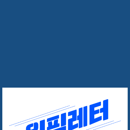
$%name%$님 에게 보내는 내
년 마케팅 트렌드를 파악하는
방법🧐
위픽레터
2023.12.28
3
분
2