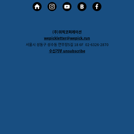
(주)위픽코퍼레이션
wepickletter@wepick.run
서울시 성동구 성수동 연무장
5
길
18 6F
02-6326-2870
수신거부
unsubscribe
댓글을 불러오는 중...
맞춤 채용 정보
함께 보면 좋은 관련 콘텐츠