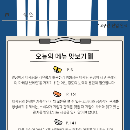
🏃
💦
🏁
* 3구간 진입 완료