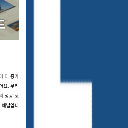
이 더 증가
어요.
무려
의 성공 코
 채널
입니