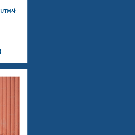
#UTM사
법