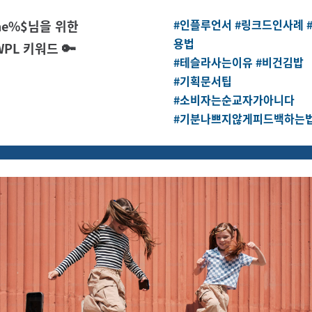
#인플루언서 #링크드인사례 
me%$님을 위한
용법
🔑
WPL 키워드
#테슬라사는이유 #비건김밥
#기획문서팁
#소비자는순교자가아니다
#기분나쁘지않게피드백하는