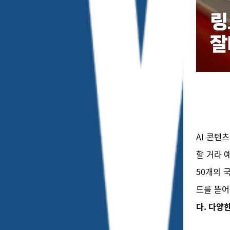
AI 콘텐
할 거라 
50개의 
드를 뜯
다.
다양한