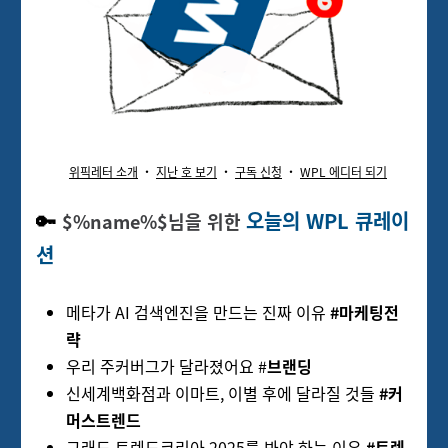
위픽레터 소개
‧
지
난 호 보기
‧
구
독
신청
‧
WPL 에디터 되기
🔑
오늘의 WPL 큐레이
$%name%$님을 위한
션
메타가 AI 검색엔진을 만드는 진짜 이유
#마케팅전
략
우리 주커버그가 달라졌어요 #
브랜딩
신세계백화점과 이마트, 이별 후에 달라질 것들
#커
머스트렌드
그래도 트렌드코리아 2025를 봐야 하는 이유
#트렌