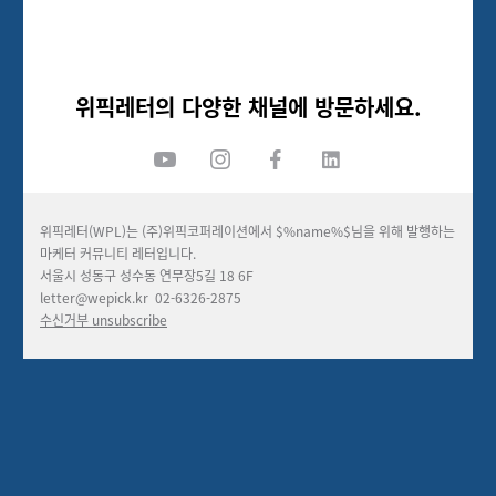
위픽레터의 다양한 채널에 방문하세요.
위픽레터(WPL)는 (주)위픽코퍼레이션에서 $%name%$님을 위해 발행하는
마케터 커뮤니티 레터입니다.
서울시 성동구 성수동 연무장
5
길
18 6F
letter@wepick.kr
02-6326-2875
수신거부
unsubscribe
댓글을 불러오는 중...
맞춤 채용 정보