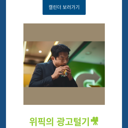
캘린더 보러가기
위
픽의 광고털기
🎥