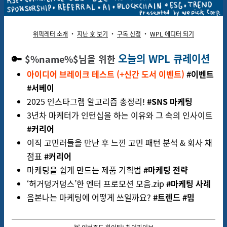
위픽레터 소개
‧
지
난 호 보기
‧
구
독
신청
‧
WPL 에디터 되기
🔑
오늘의 WPL 큐레이션
$%name%$님을 위한
아이디어 브레이크 테스트 (+신간 도서 이벤트)
#이벤트
#서베이
2025 인스타그램 알고리즘 총정리!
#SNS 마케팅
3년차 마케터가 인턴십을 하는 이유와 그 속의 인사이트
#커리어
이직 고민러들을 만난 후 느낀 고민 패턴 분석 & 회사 채
점표
#커리어
마케팅을 쉽게 만드는 제품 기획법
#마케팅 전략
‘허거덩거덩스’한 엔터 프로모션 모음.zip
#마케팅 사례
음본나는 마케팅에 어떻게 쓰일까요?
#트렌드 #밈