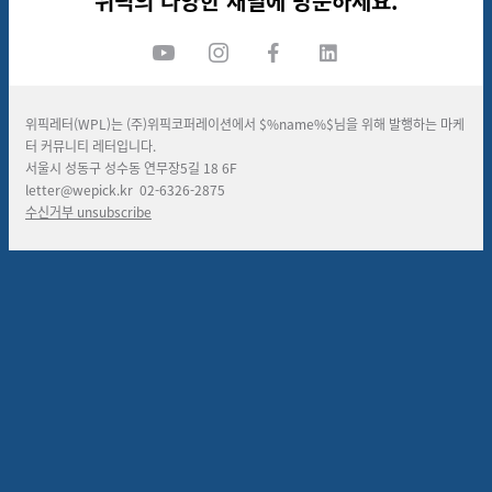
위픽의 다양한 채널에 방문하세요.
위픽레터(WPL)는 (주)위픽코퍼레이션에서 $%name%$님을 위해 발행하는 마케
터 커뮤니티 레터입니다.
서울시 성동구 성수동 연무장
5
길
18 6F
letter@wepick.kr
02-6326-2875
수신거부
unsubscribe
댓글을 불러오는 중...
맞춤 채용 정보
함께 보면 좋은 관련 콘텐츠