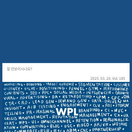
🔑 좋은 회사 판독기
위픽레터
2025.03.20
6
분
12
잘 안보이시나요?
2025. 03. 20. Vol.
185