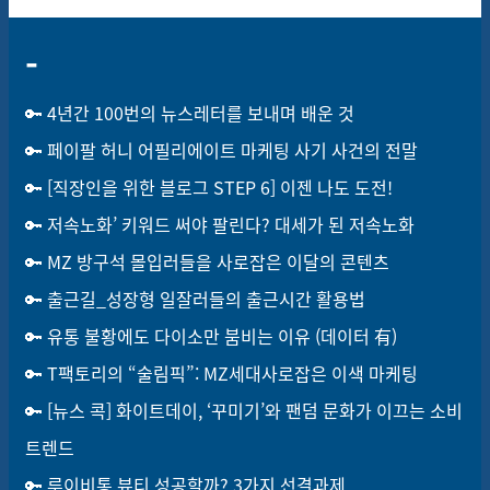
-
🔑 4년간 100번의 뉴스레터를 보내며 배운 것
🔑 페이팔 허니 어필리에이트 마케팅 사기 사건의 전말
🔑 [직장인을 위한 블로그 STEP 6] 이젠 나도 도전!
🔑 저속노화’ 키워드 써야 팔린다? 대세가 된 저속노화
🔑 MZ 방구석 몰입러들을 사로잡은 이달의 콘텐츠
🔑 출근길_성장형 일잘러들의 출근시간 활용법
🔑
유통 불황에도 다이소만 붐비는 이유 (데이터 有)
🔑
T팩토리의 “술림픽”: MZ세대사로잡은 이색 마케팅
🔑
[뉴스 콕] 화이트데이, ‘꾸미기’와 팬덤 문화가 이끄는 소비
트렌드
🔑 루이비통 뷰티 성공할까? 3가지 선결과제