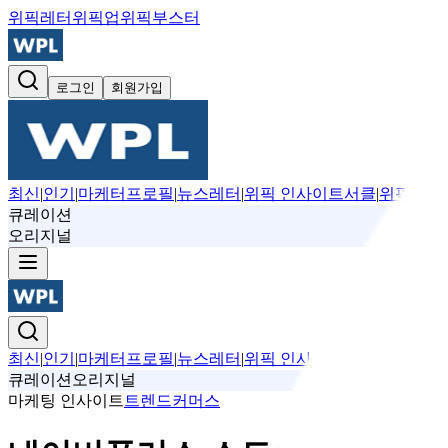
위픽레터
위픽업
위픽부스터
로그인
회원가입
최신
|
인기
|
마케터프로필
|
뉴스레터
|
위픽 인사이트서클
|
위픽 마케
큐레이션
오리지널
최신
|
인기
|
마케터프로필
|
뉴스레터
|
위픽 인사이트서클
|
위픽 마케
큐레이션
오리지널
마케팅 인사이트
트렌드
커머스