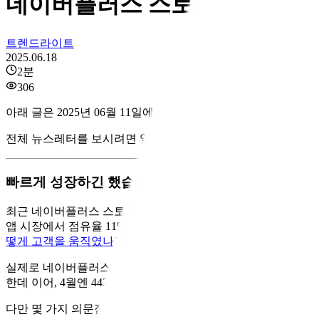
네이버플러스 스토어가 쿠팡고
트렌드라이트
2025.06.18
2
분
306
아래 글은 2025년 06월 11일에 발행된 뉴스레터에 실린 글입니
전체 뉴스레터를 보시려면 옆의 링크를 클릭하시면 됩니다. [
뉴
빠르게 성장하긴 했습니다
최근 네이버플러스 스토어 앱에 대한 기사들이 쏟아지고 있습니
앱 시장에서 점유율 11%를 기록하며 빠르게 성장 중이고, 이들
떻게 고객을 움직였나
’처럼 네이버의 성과에 집중하고 있는 분
실제로 네이버플러스 스토어의 출발은 화려했습니다.
네이버 
한데 이어, 4월엔 442만 명, 5월엔 490만 명으로 꾸준히 상
다만 몇 가지 의문점도 여전히 남아 있습니다.
출시 초기부터 