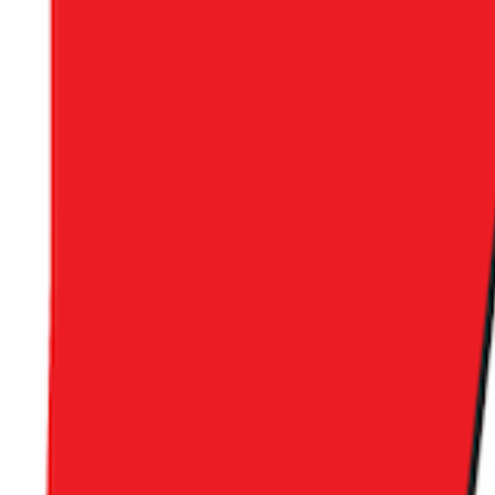
/41037?groupIds=269377