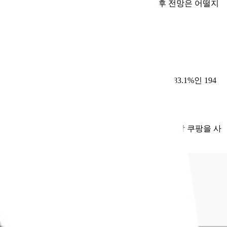
, 이 성장이 어떤 의미를 가지는지, 그리고 향후 전망은 어떨지
버플러스 스토어로 새롭게 유입된 243만 명 중 83.1%인 194
이 있다는 뜻일 뿐이니까요.
 쇼핑 앱 전체 사용자 중 82.4%가 한 달에 한 번 이상 쿠팡을 사