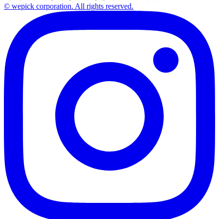
© wepick corporation. All rights reserved.