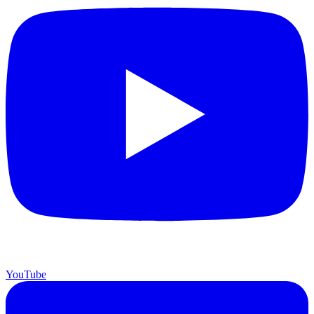
YouTube