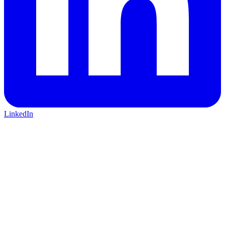
LinkedIn