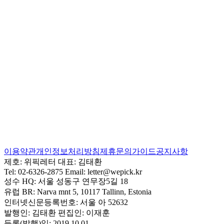
이용약관
개인정보처리방침
제휴문의
가이드
공지사항
제호:
위픽레터
대표:
김태환
Tel:
02-6326-2875
Email:
letter@wepick.kr
성수 HQ:
서울 성동구 연무장5길 18
유럽 BR:
Narva mnt 5, 10117 Tallinn, Estonia
인터넷신문등록번호:
서울 아 52632
발행인:
김태환
편집인:
이재훈
등록(발행)일:
2019.10.01