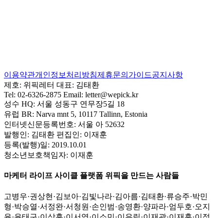
이용약관
개인정보처리방침
제휴문의
가이드
공지사항
제호:
위픽레터
대표:
김태환
Tel:
02-6326-2875
Email:
letter@wepick.kr
성수 HQ:
서울 성동구 연무장5길 18
유럽 BR:
Narva mnt 5, 10117 Tallinn, Estonia
인터넷신문등록번호:
서울 아 52632
발행인:
김태환
편집인:
이재훈
등록(발행)일:
2019.10.01
청소년보호책임자:
이재훈
마케터 라이프 사이클 플랫폼 위픽을 만드는 사람들
고병우
·
권상현
·
김보아
·
김빛나라
·
김아름
·
김태환
·
류승주
·
박민
형
·
박승열
·
서정완
·
서청원
·
손인범
·
송영환
·
양파라
·
엄두호
·
오지
윤
·
윤태구
·
이상훈
·
이서영
·
이소민
·
이유림
·
이재광
·
이재훈
·
이정