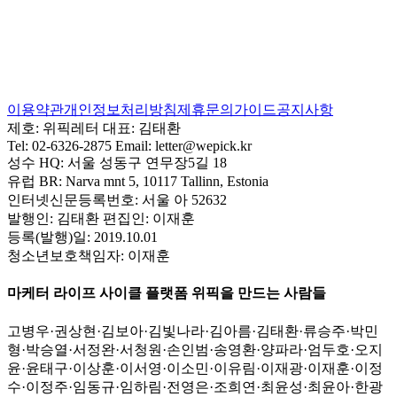
이용약관
개인정보처리방침
제휴문의
가이드
공지사항
제호:
위픽레터
대표:
김태환
Tel:
02-6326-2875
Email:
letter@wepick.kr
성수 HQ:
서울 성동구 연무장5길 18
유럽 BR:
Narva mnt 5, 10117 Tallinn, Estonia
인터넷신문등록번호:
서울 아 52632
발행인:
김태환
편집인:
이재훈
등록(발행)일:
2019.10.01
청소년보호책임자:
이재훈
마케터 라이프 사이클 플랫폼 위픽을 만드는 사람들
고병우
·
권상현
·
김보아
·
김빛나라
·
김아름
·
김태환
·
류승주
·
박민
형
·
박승열
·
서정완
·
서청원
·
손인범
·
송영환
·
양파라
·
엄두호
·
오지
윤
·
윤태구
·
이상훈
·
이서영
·
이소민
·
이유림
·
이재광
·
이재훈
·
이정
수
·
이정주
·
임동규
·
임하림
·
전영은
·
조희연
·
최윤성
·
최윤아
·
한광