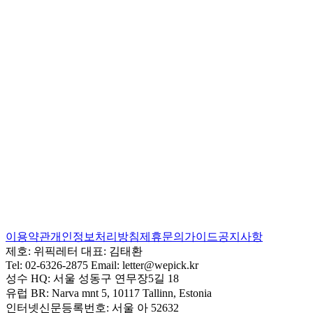
이용약관
개인정보처리방침
제휴문의
가이드
공지사항
제호:
위픽레터
대표:
김태환
Tel:
02-6326-2875
Email:
letter@wepick.kr
성수 HQ:
서울 성동구 연무장5길 18
유럽 BR:
Narva mnt 5, 10117 Tallinn, Estonia
인터넷신문등록번호:
서울 아 52632