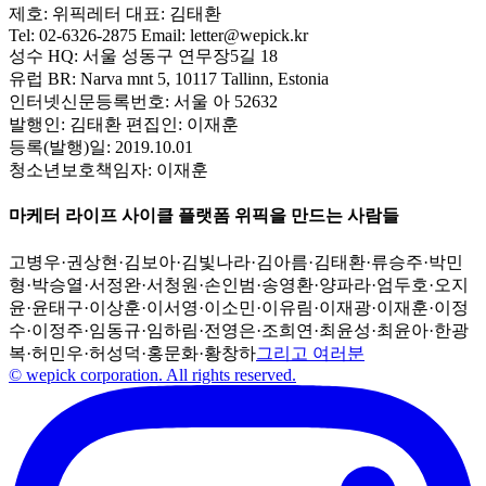
제호:
위픽레터
대표:
김태환
Tel:
02-6326-2875
Email:
letter@wepick.kr
성수 HQ:
서울 성동구 연무장5길 18
유럽 BR:
Narva mnt 5, 10117 Tallinn, Estonia
인터넷신문등록번호:
서울 아 52632
발행인:
김태환
편집인:
이재훈
등록(발행)일:
2019.10.01
청소년보호책임자:
이재훈
마케터 라이프 사이클 플랫폼 위픽을 만드는 사람들
고병우
·
권상현
·
김보아
·
김빛나라
·
김아름
·
김태환
·
류승주
·
박민
형
·
박승열
·
서정완
·
서청원
·
손인범
·
송영환
·
양파라
·
엄두호
·
오지
윤
·
윤태구
·
이상훈
·
이서영
·
이소민
·
이유림
·
이재광
·
이재훈
·
이정
수
·
이정주
·
임동규
·
임하림
·
전영은
·
조희연
·
최윤성
·
최윤아
·
한광
복
·
허민우
·
허성덕
·
홍문화
·
황창하
그리고 여러분
© wepick corporation. All rights reserved.