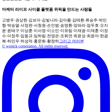
마케터 라이프 사이클 플랫폼 위픽을 만드는 사람들
고병우
·
권상현
·
김보아
·
김빛나라
·
김아름
·
김태환
·
류승주
·
박민
형
·
박승열
·
서정완
·
서청원
·
손인범
·
송영환
·
양파라
·
엄두호
·
오지
윤
·
윤태구
·
이상훈
·
이서영
·
이소민
·
이유림
·
이재광
·
이재훈
·
이정
수
·
이정주
·
임동규
·
임하림
·
전영은
·
조희연
·
최윤성
·
최윤아
·
한광
복
·
허민우
·
허성덕
·
홍문화
·
황창하
그리고 여러분
© wepick corporation. All rights reserved.