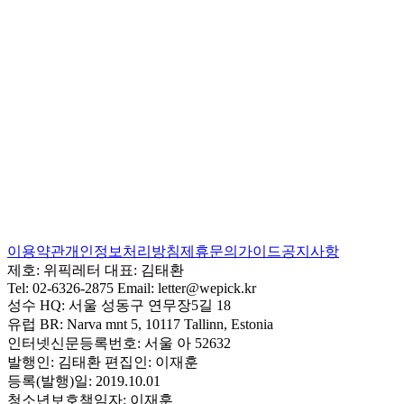
이용약관
개인정보처리방침
제휴문의
가이드
공지사항
제호:
위픽레터
대표:
김태환
Tel:
02-6326-2875
Email:
letter@wepick.kr
성수 HQ:
서울 성동구 연무장5길 18
유럽 BR:
Narva mnt 5, 10117 Tallinn, Estonia
인터넷신문등록번호:
서울 아 52632
발행인:
김태환
편집인:
이재훈
등록(발행)일:
2019.10.01
청소년보호책임자:
이재훈