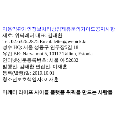
이용약관
개인정보처리방침
제휴문의
가이드
공지사항
제호:
위픽레터
대표:
김태환
Tel:
02-6326-2875
Email:
letter@wepick.kr
성수 HQ:
서울 성동구 연무장5길 18
유럽 BR:
Narva mnt 5, 10117 Tallinn, Estonia
인터넷신문등록번호:
서울 아 52632
발행인:
김태환
편집인:
이재훈
등록(발행)일:
2019.10.01
청소년보호책임자:
이재훈
마케터 라이프 사이클 플랫폼 위픽을 만드는 사람들
고병우
·
권상현
·
김보아
·
김빛나라
·
김아름
·
김태환
·
류승주
·
박민
형
·
박승열
·
서정완
·
서청원
·
손인범
·
송영환
·
양파라
·
엄두호
·
오지
윤
·
윤태구
·
이상훈
·
이서영
·
이소민
·
이유림
·
이재광
·
이재훈
·
이정
수
·
이정주
·
임동규
·
임하림
·
전영은
·
조희연
·
최윤성
·
최윤아
·
한광
복
·
허민우
·
허성덕
·
홍문화
·
황창하
그리고 여러분