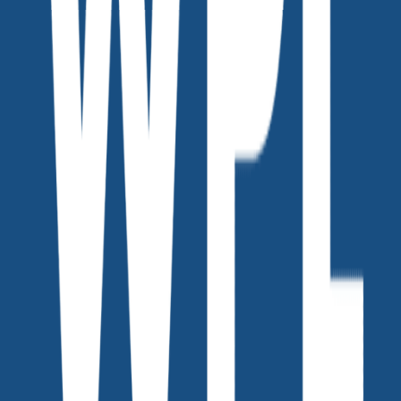
위픽레터
커피챗
세상을 바꾸는 마케터들의 기록 '위픽레터' 입니다.
작가의 다른글
[vol.257] 샤오홍슈는 왜 인스타처럼 하면 안 될까?
위픽레터
•
154
[vol.256] 매일 올리는데 우리 회사 계정에만 댓글이 없는 이유
위픽레터
•
106
위픽 인사이트서클 vol.5 Q&A 세션 모음
위픽레터
•
38