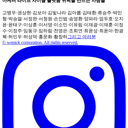
마케터 라이프 사이클 플랫폼 위픽을 만드는 사람들
고병우
·
권상현
·
김보아
·
김빛나라
·
김아름
·
김태환
·
류승주
·
박민
형
·
박승열
·
서정완
·
서청원
·
손인범
·
송영환
·
양파라
·
엄두호
·
오지
윤
·
윤태구
·
이상훈
·
이서영
·
이소민
·
이유림
·
이재광
·
이재훈
·
이정
수
·
이정주
·
임동규
·
임하림
·
전영은
·
조희연
·
최윤성
·
최윤아
·
한광
복
·
허민우
·
허성덕
·
홍문화
·
황창하
그리고 여러분
© wepick corporation. All rights reserved.