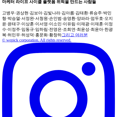
마케터 라이프 사이클 플랫폼 위픽을 만드는 사람들
고병우
·
권상현
·
김보아
·
김빛나라
·
김아름
·
김태환
·
류승주
·
박민
형
·
박승열
·
서정완
·
서청원
·
손인범
·
송영환
·
양파라
·
엄두호
·
오지
윤
·
윤태구
·
이상훈
·
이서영
·
이소민
·
이유림
·
이재광
·
이재훈
·
이정
수
·
이정주
·
임동규
·
임하림
·
전영은
·
조희연
·
최윤성
·
최윤아
·
한광
복
·
허민우
·
허성덕
·
홍문화
·
황창하
그리고 여러분
© wepick corporation. All rights reserved.